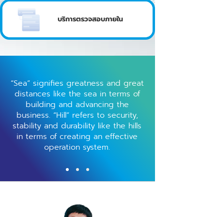
บริการตรวจสอบภายใน
“Sea” signifies greatness and great
distances like the sea in terms of
building and advancing the
business. “Hill” refers to security,
stability and durability like the hills
in terms of creating an effective
operation system.