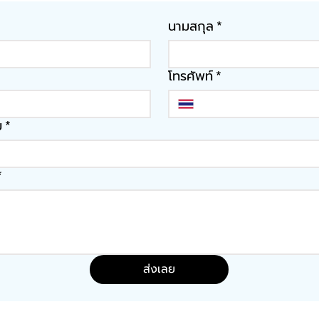
นามสกุล
*
โทรศัพท์
*
ม
*
*
ส่งเลย