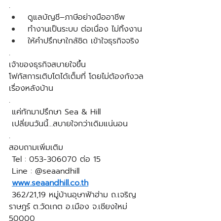
.
 ดูแลบัญชี–ภาษีอย่างมืออาชีพ
 ทำงานเป็นระบบ ต่อเนื่อง ไม่ทิ้งงาน
 ให้คำปรึกษาใกล้ชิด เข้าใจธุรกิจจริง
.
เจ้าของธุรกิจสบายใจขึ้น
โฟกัสการเติบโตได้เต็มที่ โดยไม่ต้องกังวล
เรื่องหลังบ้าน
.
 แค่ทักมาปรึกษา Sea & Hill
 เปลี่ยนวันนี้…สบายใจกว่าเดิมแน่นอน
.
สอบถามเพิ่มเติม
 Tel : 053-306070 ต่อ 15
 Line : @seaandhill
www.seaandhill.co.th
 362/21,19 หมู่บ้านอุษาฟ้าฮ่าม ถ.เจริญ
ราษฎร์ ต.วัดเกต อ.เมือง จ.เชียงใหม่ 
50000